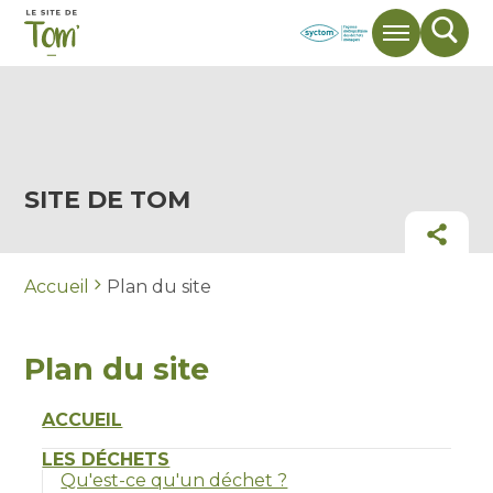
Menu
Mote
de
rech
SITE DE TOM
Part
Accueil
Plan du site
Plan du site
ACCUEIL
LES DÉCHETS
Qu'est-ce qu'un déchet ?