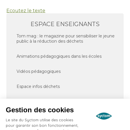
Ecoutez le texte
ESPACE ENSEIGNANTS
Tom mag : le magazine pour sensibiliser le jeune
public à la réduction des déchets
Animations pédagogiques dans les écoles
Vidéos pédagogiques
Espace infos déchets
Déchets alimentaires : outils pédagogiques (du
CP au CM2)
Gestion des cookies
Le site du Syctom utilise des cookies
Les parcours pédagogiques dans les centres de
pour garantir son bon fonctionnement,
traitement du Syctom